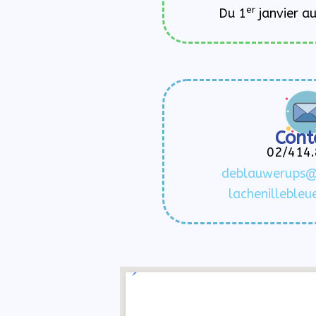
er
Du 1
janvier a
Cont
02/414.
deblauwerups@
lachenilleble