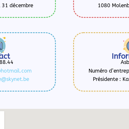
u 31 décembre
1080 Molenb
act
Info
88.44
Asb
hotmail.com
Numéro d’entrep
ue@skynet.be
Présidente : K